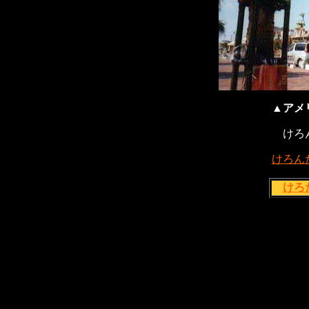
▲アメ
けろ
けろん
けろ