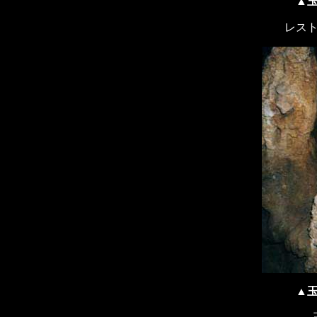
▲
レス
▲