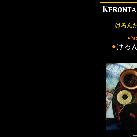
けろん
●旅
●
けろ