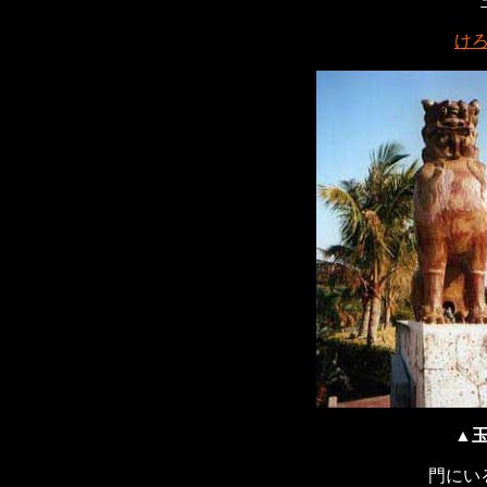
け
▲
門にい